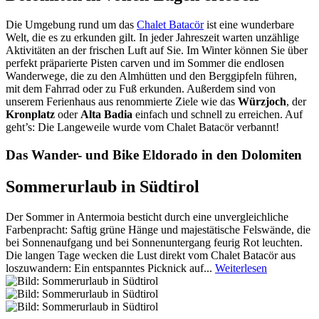
Die Umgebung rund um das
Chalet Batacör
ist eine wunderbare
Welt, die es zu erkunden gilt. In jeder Jahreszeit warten unzählige
Aktivitäten an der frischen Luft auf Sie. Im Winter können Sie über
perfekt präparierte Pisten carven und im Sommer die endlosen
Wanderwege, die zu den Almhütten und den Berggipfeln führen,
mit dem Fahrrad oder zu Fuß erkunden. Außerdem sind von
unserem Ferienhaus aus renommierte Ziele wie das
Würzjoch
, der
Kronplatz
oder
Alta Badia
einfach und schnell zu erreichen. Auf
geht’s: Die Langeweile wurde vom Chalet Batacör verbannt!
Das Wander- und Bike Eldorado in den Dolomiten
Sommerurlaub in Südtirol
Der Sommer in Antermoia besticht durch eine unvergleichliche
Farbenpracht: Saftig grüne Hänge und majestätische Felswände, die
bei Sonnenaufgang und bei Sonnenuntergang feurig Rot leuchten.
Die langen Tage wecken die Lust direkt vom Chalet Batacör aus
loszuwandern: Ein entspanntes Picknick auf...
Weiterlesen